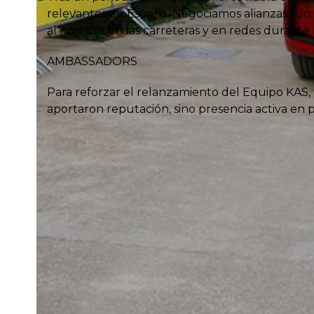
relevantes en España. Negociamos alianzas con
al nombre en las carreteras y en redes durante
AMBASSADORS
Para reforzar el relanzamiento del Equipo KAS, 
aportaron reputación, sino presencia activa en p