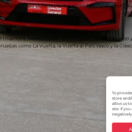
 competiciones ciclistas clave, y como hilo conductor 
 la temporada 2021.
firmamos a Joseba Beloki, Ibón Zugasti, Beñat Intxausti 
ruebas como La Vuelta, la Vuelta al País Vasco y la Clási
To provide
store and/
allow us t
site. If yo
negatively
A