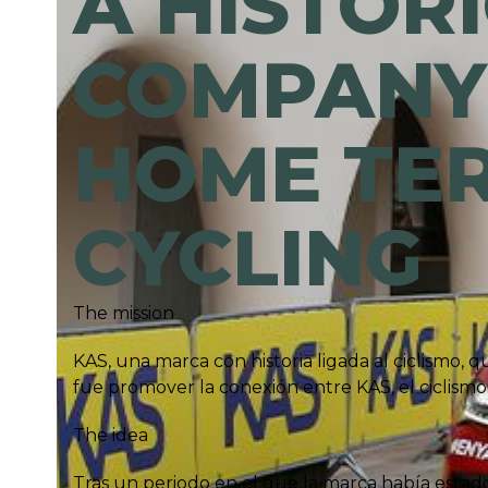
A HISTOR
COMPANY 
HOME TER
CYCLING
The mission
KAS, una marca con historia ligada al ciclismo, 
fue promover la conexión entre KAS, el ciclismo 
The idea
Tras un periodo en el que la marca había estado