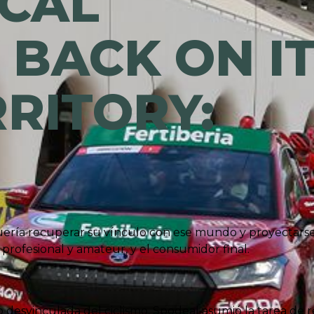
ICAL
BACK ON I
RITORY:
quería recuperar su vínculo con ese mundo y proyectarse d
profesional y amateur, y el consumidor final.
 desvinculada del ciclismo, Spodeal asumió la tarea de r