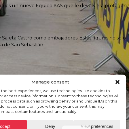
creamos un nuevo Equipo KAS que le devolviera protagon
y Saleta Castro como embajadores. Estas figuras no solo
ca de San Sebastián.
Manage consent
 the best experiences, we use technologies like cookies to
or access device information. Consent to these technologies will
o process data such as browsing behavior and unique IDs on this
u do not consent, or if you withdraw your consent, this may
 impact certain features and functionality.
ES
ccept
Deny
View preferences