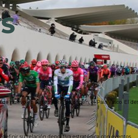
TS
e nuevo en su territorio de origen, el País Vasco. El de
edefinir su relación deportiva estratégica con eventos