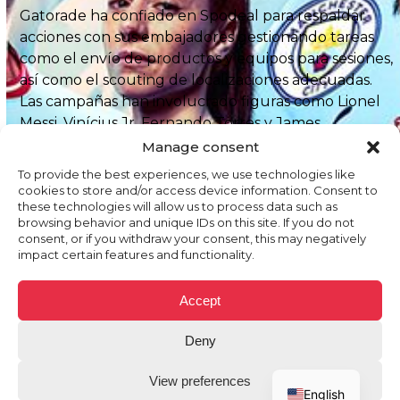
Gatorade ha confiado en Spodeal para respaldar
acciones con sus embajadores gestionando tareas
como el envío de productos y equipos para sesiones,
así como el scouting de localizaciones adecuadas.
Las campañas han involucrado figuras como Lionel
Messi, Vinícius Jr, Fernando Torres y James
Rodríguez, reforzando la posición de Gatorade en el
Manage consent
mercado global.
To provide the best experiences, we use technologies like
cookies to store and/or access device information. Consent to
these technologies will allow us to process data such as
browsing behavior and unique IDs on this site. If you do not
consent, or if you withdraw your consent, this may negatively
impact certain features and functionality.
Accept
Deny
View preferences
English