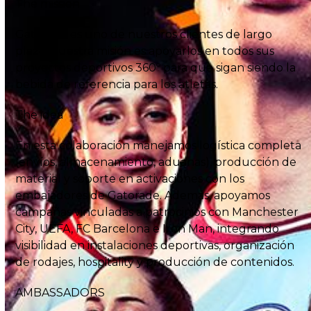
The mission
Gatorade es uno de nuestros clientes de largo
plazo; nuestra misión es apoyarlos en todos sus
proyectos deportivos 360º para que sigan siendo la
bebida de referencia para los atletas.
The idea
En esta colaboración manejamos logística completa
(envíos, almacenamiento, aduanas), producción de
material y soporte en activaciones con los
embajadores de Gatorade. Además, apoyamos
campañas vinculadas a patrocinios con Manchester
City, UEFA, FC Barcelona e Iron Man, integrando
visibilidad en instalaciones deportivas, organización
de rodajes, hospitality y producción de contenidos.
AMBASSADORS